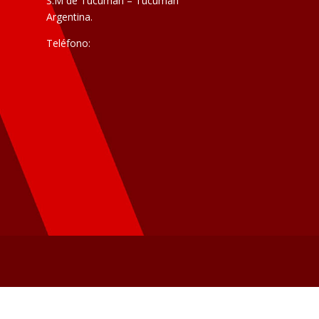
S.M de Tucumán – Tucumán
Argentina.
Teléfono: