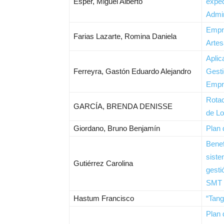
Esper, Miguel Alberto
exped
Admin
Empr
Farias Lazarte, Romina Daniela
Artes
Aplic
Ferreyra, Gastón Eduardo Alejandro
Gesti
Empr
Rota
GARCÍA, BRENDA DENISSE
de Lo
Giordano, Bruno Benjamín
Plan 
Benef
siste
Gutiérrez Carolina
gesti
SMT
Hastum Francisco
“Tan
Plan 