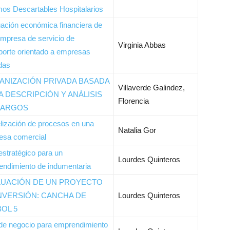
os Descartables Hospitalarios
ación económica financiera de
mpresa de servicio de
Virginia Abbas
porte orientado a empresas
das
ANIZACIÓN PRIVADA BASADA
Villaverde Galindez,
A DESCRIPCIÓN Y ANÁLISIS
Florencia
CARGOS
ización de procesos en una
Natalia Gor
esa comercial
estratégico para un
Lourdes Quinteros
ndimiento de indumentaria
LUACIÓN DE UN PROYECTO
NVERSIÓN: CANCHA DE
Lourdes Quinteros
OL 5
de negocio para emprendimiento