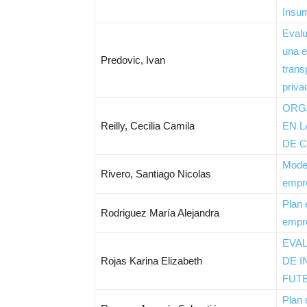
Insum
Evalu
una e
Predovic, Ivan
trans
priva
ORG
Reilly, Cecilia Camila
EN L
DE 
Model
Rivero, Santiago Nicolas
empr
Plan 
Rodriguez María Alejandra
empre
EVA
Rojas Karina Elizabeth
DE I
FUTB
Plan 