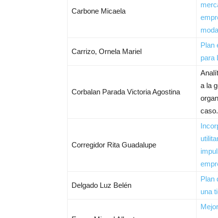
merca
Carbone Micaela
empr
moda
Plan 
Carrizo, Ornela Mariel
para 
Analí
a la 
Corbalan Parada Victoria Agostina
organ
caso
Incor
utili
Corregidor Rita Guadalupe
impul
empr
Plan 
Delgado Luz Belén
una t
Mejor