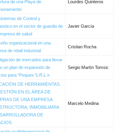
rtura de una Playa de
Lourdes Quinteros
cionamiento
istemas de Control y
ostico en el sector de guardia de
Javier García
empresa de salud
eño organizacional en una
Cristian Rocha
sa de retail industrial
tigación de mercados para llevar
o un plan de expansión de
Sergio Martín Tomsic
ios para “Peques S.R.L.»
ICACIÓN DE HERRAMIENTAS
ESTIÓN EN EL ÁREA DE
PRAS DE UNA EMPRESA
Marcelo Medina
STRUCTORA, INMOBILIARIA
ESARROLLADORA DE
ACIOS
ación multidimensional de