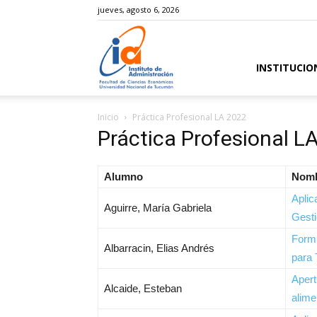
jueves, agosto 6, 2026
Instituto
INSTITUCIO
Inicio
Práctica Profesional LA 2022
de
Práctica Profesional L
Alumno
Nomb
Aplic
Administración
Aguirre, María Gabriela
Gesti
Formu
Albarracin, Elias Andrés
para
Apert
Alcaide, Esteban
alime