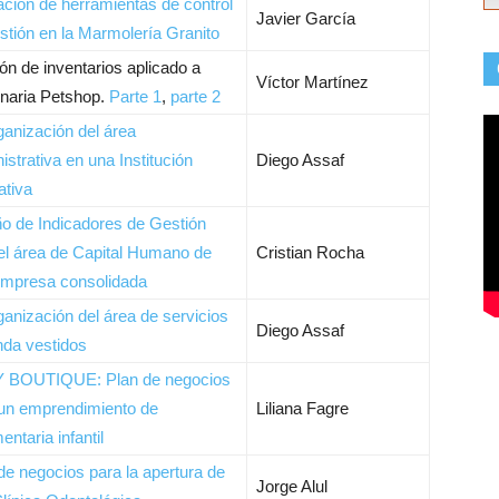
ación de herramientas de control
Javier García
stión en la Marmolería Granito
ón de inventarios aplicado a
Víctor Martínez
inaria Petshop.
Parte 1
,
parte 2
anización del área
istrativa en una Institución
Diego Assaf
ativa
o de Indicadores de Gestión
el área de Capital Humano de
Cristian Rocha
empresa consolidada
anización del área de servicios
Diego Assaf
nda vestidos
 BOUTIQUE: Plan de negocios
un emprendimiento de
Liliana Fagre
entaria infantil
de negocios para la apertura de
Jorge Alul