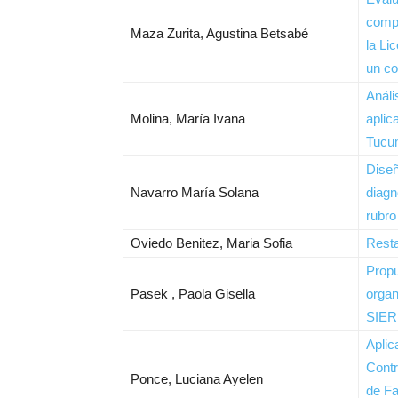
compe
Maza Zurita, Agustina Betsabé
la Li
un co
Análi
Molina, María Ivana
aplic
Tucu
Diseñ
Navarro María Solana
diagn
rubro
Oviedo Benitez, Maria Sofia
Rest
Propu
Pasek , Paola Gisella
organ
SIER
Aplic
Contr
Ponce, Luciana Ayelen
de Fa