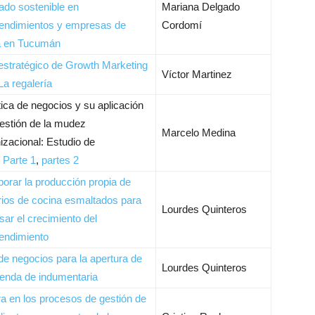
do sostenible en
Mariana Delgado
endimientos y empresas de
Cordomí
 en Tucumán
estratégico de Growth Marketing
Víctor Martinez
La regalería
tica de negocios y su aplicación
gestión de la mudez
Marcelo Medina
izacional: Estudio de
.
Parte 1
,
partes 2
porar la producción propia de
tarios de cocina esmaltados para
Lourdes Quinteros
sar el crecimiento del
endimiento
de negocios para la apertura de
Lourdes Quinteros
ienda de indumentaria
a en los procesos de gestión de