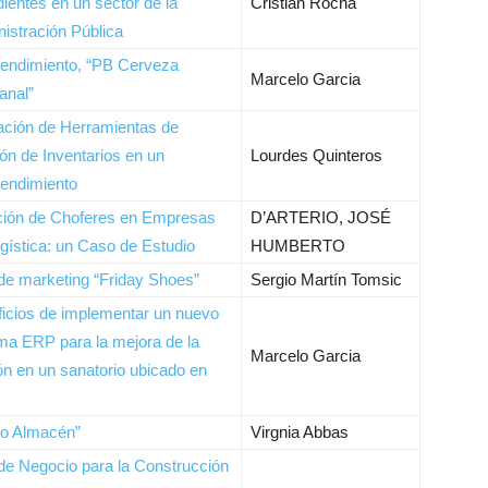
ientes en un sector de la
Cristian Rocha
istración Pública
endimiento, “PB Cerveza
Marcelo Garcia
anal”
ación de Herramientas de
ón de Inventarios en un
Lourdes Quinteros
endimiento
ción de Choferes en Empresas
D’ARTERIO, JOSÉ
gística: un Caso de Estudio
HUMBERTO
de marketing “Friday Shoes”
Sergio Martín Tomsic
icios de implementar un nuevo
ma ERP para la mejora de la
Marcelo Garcia
ón en un sanatorio ubicado en
go Almacén”
Virgnia Abbas
de Negocio para la Construcción