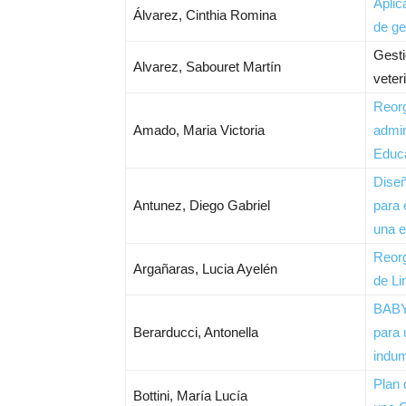
Aplic
Álvarez, Cinthia Romina
de ge
Gesti
Alvarez, Sabouret Martín
veter
Reorg
Amado, Maria Victoria
admin
Educ
Diseñ
Antunez, Diego Gabriel
para 
una 
Reorg
Argañaras, Lucia Ayelén
de Li
BABY
Berarducci, Antonella
para 
indum
Plan 
Bottini, María Lucía