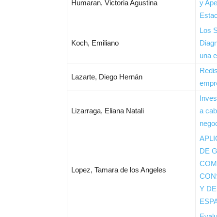
Humaran, Victoria Agustina
y Ape
Esta
Los S
Koch, Emiliano
Diagn
una 
Redis
Lazarte, Diego Hernán
empre
Inves
Lizarraga, Eliana Natali
a cab
negoc
APL
DE G
COM
Lopez, Tamara de los Angeles
CON
Y D
ESP
Evalu