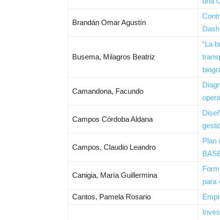
una C
Contr
Brandán Omar Agustín
Dash
“La b
Busema, Milagros Beatriz
trans
biogr
Diagn
Camandona, Facundo
opera
Diseñ
Campos Córdoba Aldana
gesti
Plan 
Campos, Claudio Leandro
BAS
Formu
Canigia, María Guillermina
para 
Cantos, Pamela Rosario
Empre
Inves