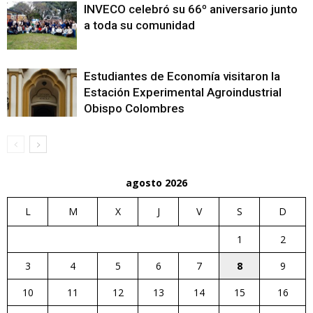
INVECO celebró su 66º aniversario junto
a toda su comunidad
Estudiantes de Economía visitaron la
Estación Experimental Agroindustrial
Obispo Colombres
agosto 2026
L
M
X
J
V
S
D
1
2
3
4
5
6
7
8
9
10
11
12
13
14
15
16