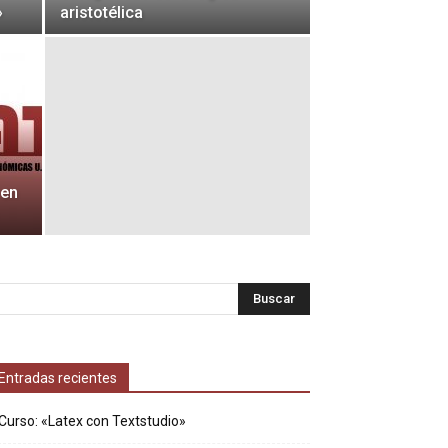
»
aristotélica
 en
Entradas recientes
Curso: «Latex con Textstudio»