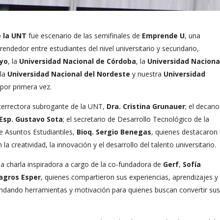
e la UNT
fue escenario de las semifinales de
Emprende U
, una
endedor entre estudiantes del nivel universitario y secundario,
uyo
, la
Universidad Nacional de Córdoba
, la
Universidad Naciona
 la
Universidad Nacional del Nordeste
y nuestra
Universidad
 por primera vez.
icerrectora subrogante de la UNT,
Dra. Cristina Grunauer
; el decan
Esp. Gustavo Sota
; el secretario de Desarrollo Tecnológico de la
de Asuntos Estudiantiles,
Bioq. Sergio Benegas
, quienes destacaron 
creatividad, la innovación y el desarrollo del talento universitario.
na charla inspiradora a cargo de la co-fundadora de
Gerf
,
Sofía
agros Esper
, quienes compartieron sus experiencias, aprendizajes y
ndando herramientas y motivación para quienes buscan convertir su