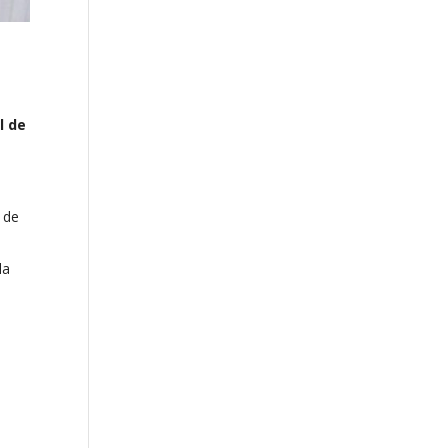
l de
o de
la
s