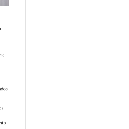
n
nia.
uados
es:
ento