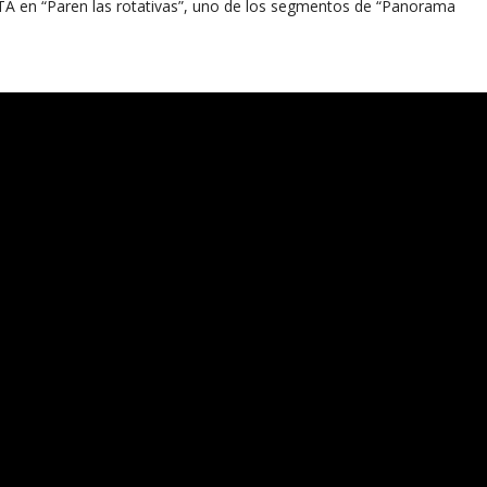
ETA en “Paren las rotativas”, uno de los segmentos de “Panorama