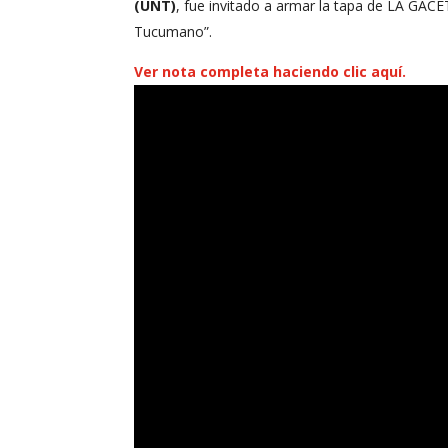
(UNT)
, fue invitado a armar la tapa de LA GAC
Tucumano”.
Ver nota completa haciendo clic aquí.