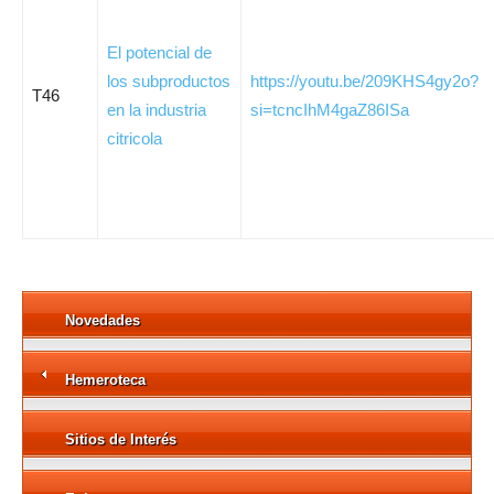
El potencial de
los subproductos
https://youtu.be/209KHS4gy2o?
T46
en la industria
si=tcncIhM4gaZ86ISa
citricola
Novedades
Hemeroteca
Sitios de Interés