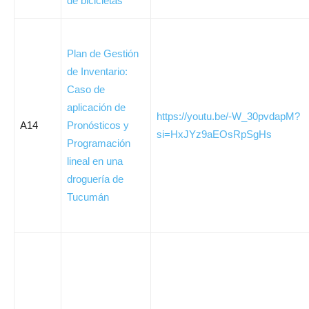
de bicicletas
Plan de Gestión
de Inventario:
Caso de
aplicación de
https://youtu.be/-W_30pvdapM?
A14
Pronósticos y
si=HxJYz9aEOsRpSgHs
Programación
lineal en una
droguería de
Tucumán