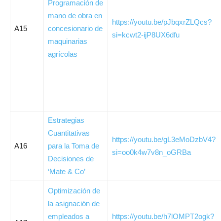
Programación de
mano de obra en
https://youtu.be/pJbqxrZLQcs?
A15
concesionario de
si=kcwt2-ijP8UX6dfu
maquinarias
agrícolas
Estrategias
Cuantitativas
https://youtu.be/gL3eMoDzbV4?
A16
para la Toma de
si=oo0k4w7v8n_oGRBa
Decisiones de
‘Mate & Co’
Optimización de
la asignación de
empleados a
https://youtu.be/h7lOMPT2ogk?