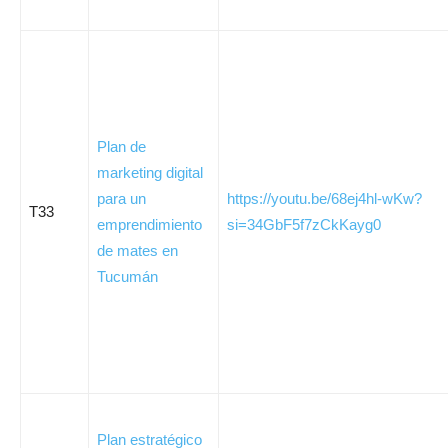
Plan de
marketing digital
para un
https://youtu.be/68ej4hl-wKw?
T33
emprendimiento
si=34GbF5f7zCkKayg0
de mates en
Tucumán
Plan estratégico