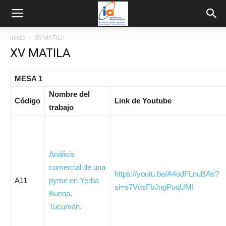
Inicio
XV MATILA
XV MATILA
MESA 1
Nombre del
Código
Link de Youtube
trabajo
Análisis
comercial de una
https://youtu.be/A4odFLnuBAs?
A11
pyme en Yerba
si=s7VdsFbJngPuqUMI
Buena,
Tucumán.