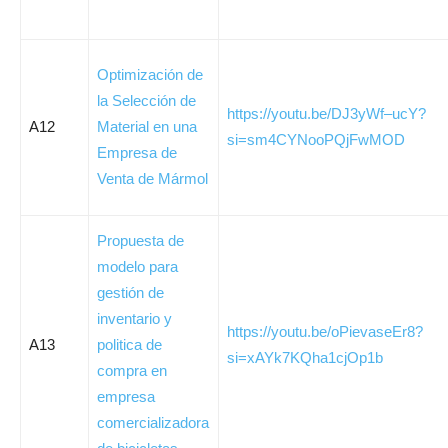
Optimización de
la Selección de
https://youtu.be/DJ3yWf–ucY?
A12
Material en una
si=sm4CYNooPQjFwMOD
Empresa de
Venta de Mármol
Propuesta de
modelo para
gestión de
inventario y
https://youtu.be/oPievaseEr8?
A13
politica de
si=xAYk7KQha1cjOp1b
compra en
empresa
comercializadora