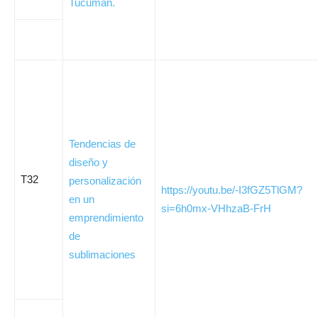
Tucuman.
Tendencias de
diseño y
T32
personalización
https://youtu.be/-I3fGZ5TlGM?
en un
si=6h0mx-VHhzaB-FrH
emprendimiento
de
sublimaciones