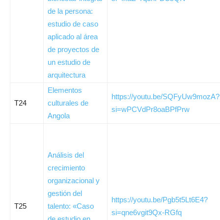
de la persona:
estudio de caso
aplicado al área
de proyectos de
un estudio de
arquitectura
Elementos
https://youtu.be/SQFyUw9mozA?
T24
culturales de
si=wPCVdPr8oaBPfPrw
Angola
Análisis del
crecimiento
organizacional y
gestión del
https://youtu.be/Pgb5t5Lt6E4?
T25
talento: «Caso
si=qne6vgit9Qx-RGfq
de estudio en