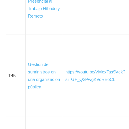
Presencial al
Trabajo Híbrido y
Remoto
Gestión de
suministros en
https://youtu.be/VMcxTas9Vck?
T45
una organización
si=GF_Q2PwgKVoREoCL
pública