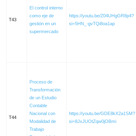
El control interno
como eje de
https://youtu.be/Z04UHgGR8p4?
T43
gestión en un
si=5HN_-gvTQi8oa1ap
supermercado
Proceso de
Transformación
de un Estudio
Contable
Nacional con
https://youtu.be/GDE8kX2a1SM?
T44
Modalidad de
si=8JxJUOtZqw0jOBmi
Trabajo