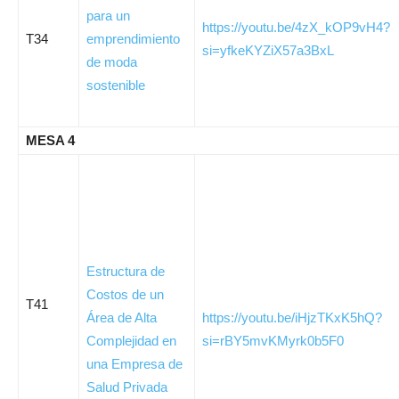
para un
https://youtu.be/4zX_kOP9vH4?
T34
emprendimiento
si=yfkeKYZiX57a3BxL
de moda
sostenible
MESA 4
Estructura de
Costos de un
T41
Área de Alta
https://youtu.be/iHjzTKxK5hQ?
Complejidad en
si=rBY5mvKMyrk0b5F0
una Empresa de
Salud Privada