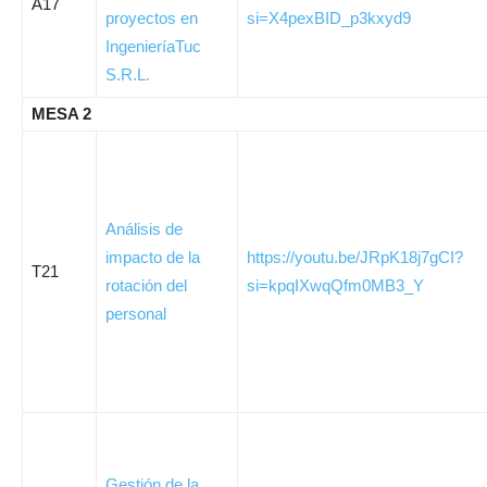
A17
proyectos en
si=X4pexBID_p3kxyd9
IngenieríaTuc
S.R.L.
MESA 2
Análisis de
impacto de la
https://youtu.be/JRpK18j7gCI?
T21
rotación del
si=kpqIXwqQfm0MB3_Y
personal
Gestión de la