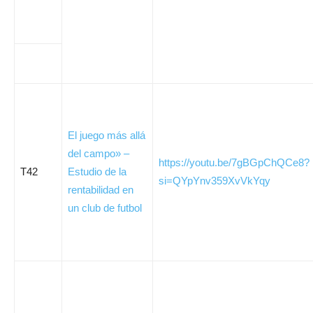
El juego más allá
del campo» –
https://youtu.be/7gBGpChQCe8?
T42
Estudio de la
si=QYpYnv359XvVkYqy
rentabilidad en
un club de futbol