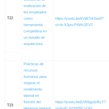
motivación de
los empleados
T22
como
https://youtu.be/kVjB7sk5an0?
herramienta
si=ib-X2pvcP4Wv2EV2
competitiva en
un estudio de
arquitectura.
Prácticas de
recursos
humanos para
mejorar el
rendimiento
laboral en
función del
https://youtu.be/jUW8gydzBcY?
T23
bienestar integral
si=fxaE-Yq3hPBCsQIV