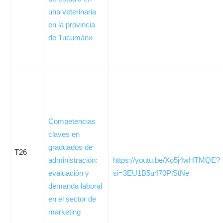
una veterinaria
en la provincia
de Tucumán»
Competencias
claves en
graduados de
T26
administración:
https://youtu.be/Xo5j4wHTMQE?
evaluación y
si=3EU1B5u470PlStNe
demanda laboral
en el sector de
marketing