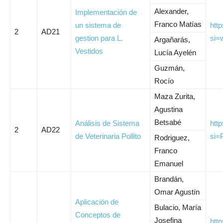
Alexander,
Implementación de
Franco Matías
un sistema de
htt
2
AD21
gestion para L.
si=
Argañarás,
Vestidos
Lucía Ayelén
Guzmán,
Rocío
Maza Zurita,
Agustina
Betsabé
Análisis de Sistema
htt
2
AD22
de Veterinaria Pollito
si
Rodriguez,
Franco
Emanuel
Brandán,
Omar Agustín
Aplicación de
Bulacio, María
Conceptos de
Josefina
htt