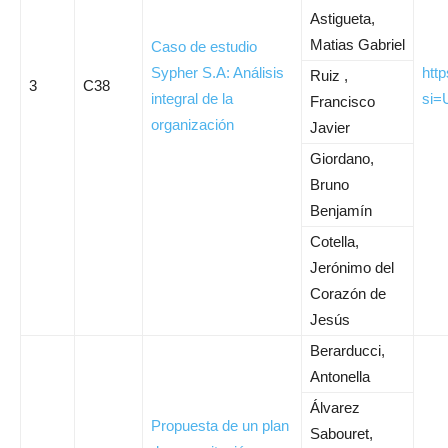
Astigueta,
Matias Gabriel
Caso de estudio
Sypher S.A: Análisis
htt
Ruiz ,
3
C38
integral de la
si=
Francisco
organización
Javier
Giordano,
Bruno
Benjamín
Cotella,
Jerónimo del
Corazón de
Jesús
Berarducci,
Antonella
Álvarez
Propuesta de un plan
Sabouret,