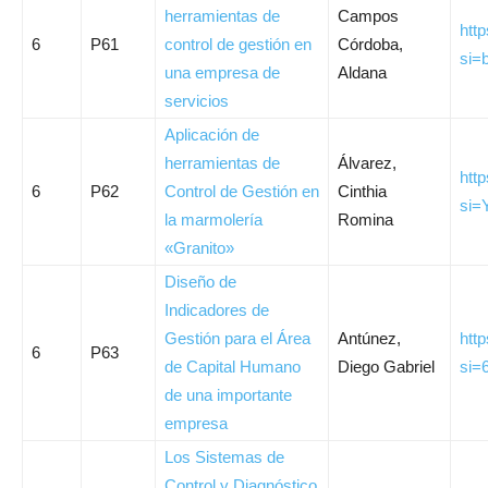
herramientas de
Campos
htt
6
P61
control de gestión en
Córdoba,
si=
una empresa de
Aldana
servicios
Aplicación de
herramientas de
Álvarez,
htt
6
P62
Control de Gestión en
Cinthia
si
la marmolería
Romina
«Granito»
Diseño de
Indicadores de
Gestión para el Área
Antúnez,
htt
6
P63
de Capital Humano
Diego Gabriel
si=
de una importante
empresa
Los Sistemas de
Control y Diagnóstico