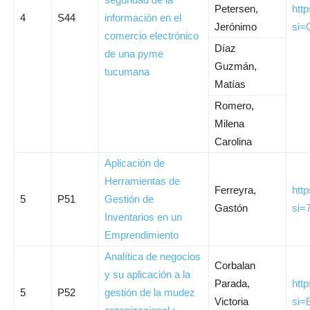
Petersen,
http
4
S44
información en el
Jerónimo
si=
comercio electrónico
Díaz
de una pyme
Guzmán,
tucumana
Matías
Romero,
Milena
Carolina
Aplicación de
Herramientas de
Ferreyra,
htt
5
P51
Gestión de
Gastón
si=
Inventarios en un
Emprendimiento
Analítica de negocios
Corbalan
y su aplicación a la
Parada,
htt
5
P52
gestión de la mudez
Victoria
si=