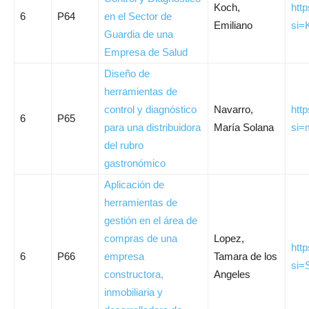
Koch,
htt
6
P64
en el Sector de
Emiliano
si=
Guardia de una
Empresa de Salud
Diseño de
herramientas de
control y diagnóstico
Navarro,
htt
6
P65
para una distribuidora
María Solana
si=
del rubro
gastronómico
Aplicación de
herramientas de
gestión en el área de
compras de una
Lopez,
htt
6
P66
empresa
Tamara de los
si=
constructora,
Angeles
inmobiliaria y