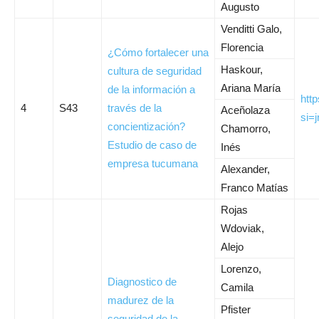
Augusto
Venditti Galo,
Florencia
¿Cómo fortalecer una
Haskour,
cultura de seguridad
Ariana María
de la información a
htt
4
S43
través de la
Aceñolaza
si=
concientización?
Chamorro,
Estudio de caso de
Inés
empresa tucumana
Alexander,
Franco Matías
Rojas
Wdoviak,
Alejo
Lorenzo,
Diagnostico de
Camila
madurez de la
Pfister
seguridad de la