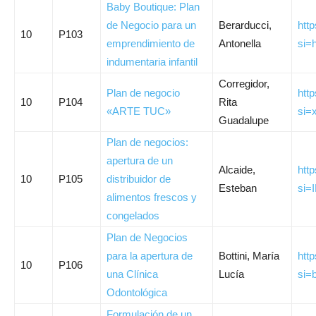
Baby Boutique: Plan
de Negocio para un
Berarducci,
htt
10
P103
emprendimiento de
Antonella
si=
indumentaria infantil
Corregidor,
Plan de negocio
htt
10
P104
Rita
«ARTE TUC»
si
Guadalupe
Plan de negocios:
apertura de un
Alcaide,
htt
10
P105
distribuidor de
Esteban
si=
alimentos frescos y
congelados
Plan de Negocios
para la apertura de
Bottini, María
htt
10
P106
una Clínica
Lucía
si=
Odontológica
Formulación de un