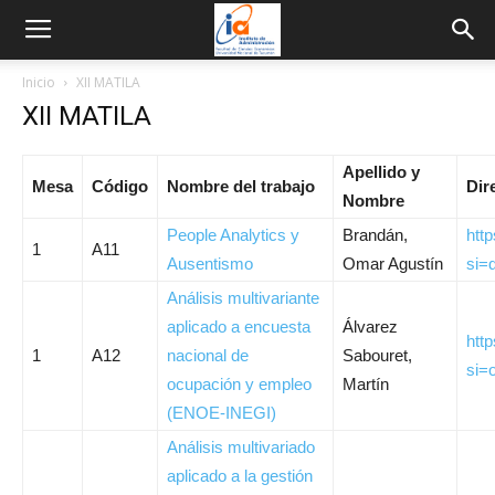
Inicio
XII MATILA
XII MATILA
Apellido y
Mesa
Código
Nombre del trabajo
Dir
Nombre
People Analytics y
Brandán,
htt
1
A11
Ausentismo
Omar Agustín
si=
Análisis multivariante
aplicado a encuesta
Álvarez
htt
1
A12
nacional de
Sabouret,
si
ocupación y empleo
Martín
(ENOE-INEGI)
Análisis multivariado
aplicado a la gestión