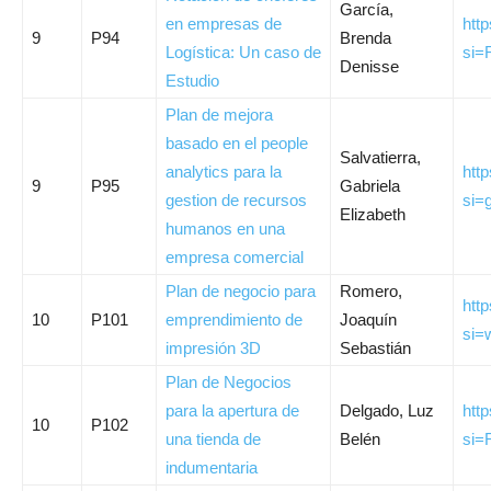
García,
en empresas de
htt
9
P94
Brenda
Logística: Un caso de
si
Denisse
Estudio
Plan de mejora
basado en el people
Salvatierra,
analytics para la
htt
9
P95
Gabriela
gestion de recursos
si
Elizabeth
humanos en una
empresa comercial
Plan de negocio para
Romero,
htt
10
P101
emprendimiento de
Joaquín
si
impresión 3D
Sebastián
Plan de Negocios
para la apertura de
Delgado, Luz
htt
10
P102
una tienda de
Belén
si
indumentaria