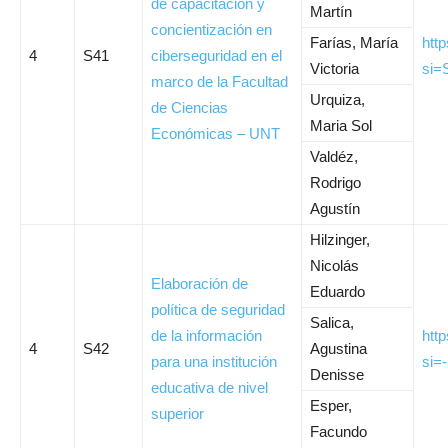
de capacitación y
Martín
concientización en
Farías, María
htt
4
S41
ciberseguridad en el
Victoria
si
marco de la Facultad
Urquiza,
de Ciencias
Maria Sol
Económicas – UNT
Valdéz,
Rodrigo
Agustín
Hilzinger,
Nicolás
Elaboración de
Eduardo
política de seguridad
Salica,
de la información
htt
4
S42
Agustina
para una institución
si=
Denisse
educativa de nivel
Esper,
superior
Facundo