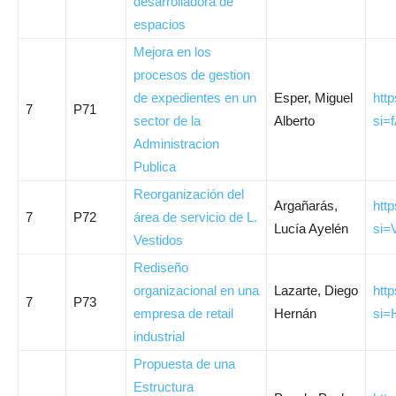
desarrolladora de
espacios
Mejora en los
procesos de gestion
de expedientes en un
Esper, Miguel
htt
7
P71
sector de la
Alberto
si=
Administracion
Publica
Reorganización del
Argañarás,
htt
7
P72
área de servicio de L.
Lucía Ayelén
si=
Vestidos
Rediseño
organizacional en una
Lazarte, Diego
htt
7
P73
empresa de retail
Hernán
si
industrial
Propuesta de una
Estructura