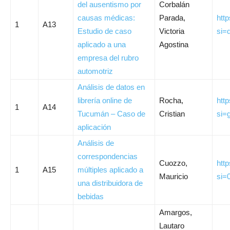
del ausentismo por
Corbalán
causas médicas:
Parada,
htt
1
A13
Estudio de caso
Victoria
si=
aplicado a una
Agostina
empresa del rubro
automotriz
Análisis de datos en
librería online de
Rocha,
htt
1
A14
Tucumán – Caso de
Cristian
si=
aplicación
Análisis de
correspondencias
Cuozzo,
htt
1
A15
múltiples aplicado a
Mauricio
si=
una distribuidora de
bebidas
Amargos,
Lautaro