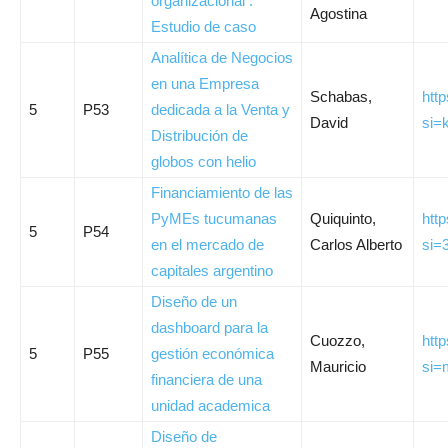
organizacional :
Agostina
Estudio de caso
Analítica de Negocios
en una Empresa
Schabas,
htt
5
P53
dedicada a la Venta y
David
si
Distribución de
globos con helio
Financiamiento de las
PyMEs tucumanas
Quiquinto,
htt
5
P54
en el mercado de
Carlos Alberto
si
capitales argentino
Diseño de un
dashboard para la
Cuozzo,
htt
5
P55
gestión económica
Mauricio
si=
financiera de una
unidad academica
Diseño de