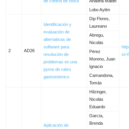
de control de stock
Ariadna Mabel
Lobo Aylén
Dip Flores,
Identificación y
Laureano
evaluación de
Abregu,
alternativas de
Nicolás
software para
htt
2
AD26
Pérez
resolución de
si
Moreno, Juan
problemas en una
Ignacio
pyme de rubro
Camandona,
gastronómico
Tomás
Hilzinger,
Nicolás
Eduardo
García,
Brenda
Aplicación de