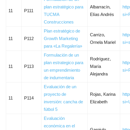
plan estratégico para
Albarracín,
htt
11
P111
TUCMA
Elías Andrés
si=
Construcciones
Plan estratégico de
Carrizo,
htt
11
P112
Growth Marketing
Ornela Mariel
si=
para «La Regalería»
Formulación de un
Rodríguez,
plan estrategico para
htt
11
P113
María
un emprendimiento
si
Alejandra
de indumentaria
Evaluación de un
proyecto de
Rojas, Karina
htt
11
P114
inversión: cancha de
Elizabeth
si=
fútbol 5
Evaluación
económica en el
Gargiulo,
htt