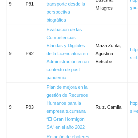
9
P91
transporte desde la
Milagros
si=
perspectiva
biográfica
Evaluación de las
Competencias
Blandas y Digitales
Maza Zurita,
htt
9
P92
de la Licenciatura en
Agustina
si=
Administración en un
Betsabé
contexto de post
pandemia
Plan de mejora en la
gestión de Recursos
Humanos para la
htt
9
P93
Ruiz, Camila
empresa tucumana
si=
“El Gran Hormigón
SA” en el año 2022
Rotación de choferes