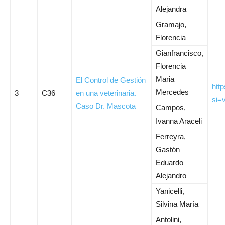
Alejandra
Gramajo,
Florencia
Gianfrancisco,
Florencia
Maria
El Control de Gestión
htt
Mercedes
3
C36
en una veterinaria.
si=
Caso Dr. Mascota
Campos,
Ivanna Araceli
Ferreyra,
Gastón
Eduardo
Alejandro
Yanicelli,
Silvina María
Antolini,