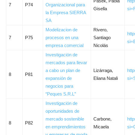
Pasek, Paola
htt
7
P74
Organizacional para
Gisella
si
la Empresa SIERRA
SA
Modelizacion de
Rivero,
htt
7
P75
procesos en una
Santiago
si=
empresa comercial
Nicolás
Investigación de
mercados para llevar
a cabo un plan de
Lizárraga,
htt
8
P81
expansión de
Eliana Natali
si
negocios para
“Peques S.R.L”
Investigación de
oportunidades de
mercado sostenible
Carbone,
htt
8
P82
en emprendimientos
Micaela
si
y empresas de moda