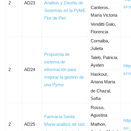
2
AD23
Análisis y Diseño de
si
Canteros,
Sistemas en la PyME
María Victoria
Flor de Piel
Venditti Galo,
Florencia
Cornalba,
Julieta
Propuesta de
Taleb, Patricia
sistema de
Ayelen
htt
2
AD24
información para
si=
Haskour,
mejorar la gestión de
Ariana María
una Pyme
de Chazal,
Sofía
Rosso,
Agustina
Farmacia Santa
htt
2
AD25
Maria-análisis de sist.
Mathon,
si=