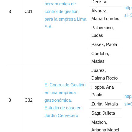
Denisse
herramientas de
htt
Álvarez,
3
C31
control de gestión
si=
María Lourdes
para la empresa Lima
S.A.
Palavecino,
Lucas
Pasek, Paola
Córdoba,
Matías
Juárez,
Daiana Rocío
El Control de Gestión
Hoppe, Ana
en una empresa
Paula
htt
3
C32
gastronómica.
Zurita, Natalia
si=
Estudio de caso en
Sagr, Julieta
Jardín Cervecero
Mathon,
Ariadna Mabel