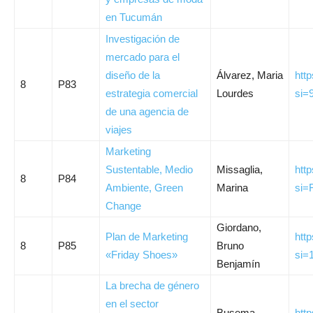
en Tucumán
Investigación de
mercado para el
diseño de la
Álvarez, Maria
htt
8
P83
estrategia comercial
Lourdes
si=
de una agencia de
viajes
Marketing
Sustentable, Medio
Missaglia,
htt
8
P84
Ambiente, Green
Marina
si=
Change
Giordano,
Plan de Marketing
htt
8
P85
Bruno
«Friday Shoes»
si=
Benjamín
La brecha de género
en el sector
Busema,
htt