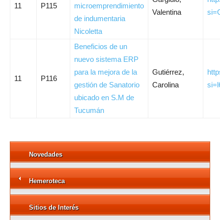
11
P115
microemprendimiento
Valentina
si=
de indumentaria
Nicoletta
Beneficios de un
nuevo sistema ERP
para la mejora de la
Gutiérrez,
htt
11
P116
gestión de Sanatorio
Carolina
si=
ubicado en S.M de
Tucumán
Novedades
Hemeroteca
Sitios de Interés