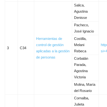
Salica,
Agustina
Denisse
Pacheco,
José Ignacio
Herramientas de
Costilla,
control de gestión
Melani
htt
3
C34
aplicadas a la gestión
Rebeca
si=
de personas
Corbalán
Parada,
Agostina
Victoria
Molina, María
del Rosario
Cornalba,
Julieta