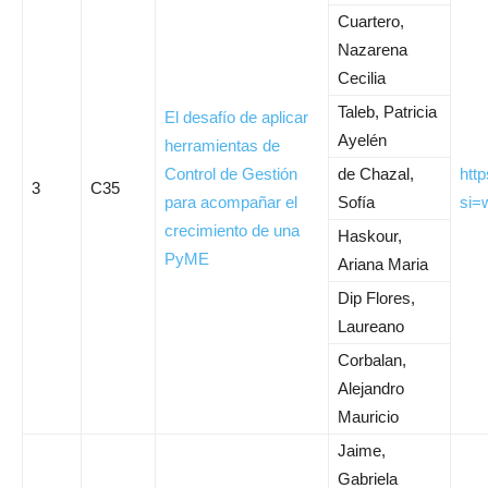
Cuartero,
Nazarena
Cecilia
Taleb, Patricia
El desafío de aplicar
Ayelén
herramientas de
Control de Gestión
de Chazal,
htt
3
C35
para acompañar el
Sofía
si=
crecimiento de una
Haskour,
PyME
Ariana Maria
Dip Flores,
Laureano
Corbalan,
Alejandro
Mauricio
Jaime,
Gabriela