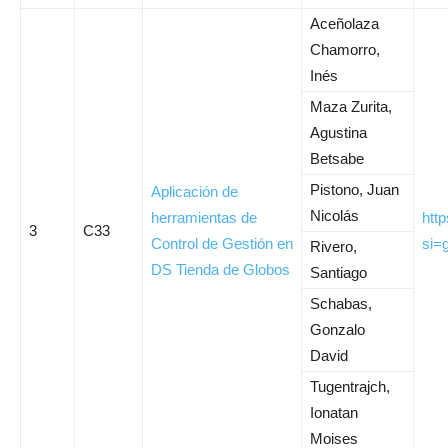
Aceñolaza
Chamorro,
Inés
Maza Zurita,
Agustina
Betsabe
Pistono, Juan
Aplicación de
Nicolás
herramientas de
htt
3
C33
Control de Gestión en
si=
Rivero,
DS Tienda de Globos
Santiago
Schabas,
Gonzalo
David
Tugentrajch,
Ionatan
Moises