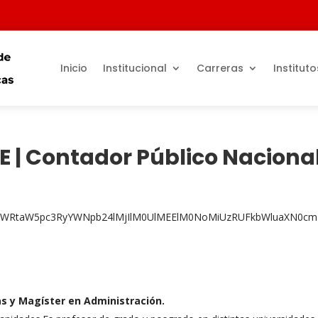
Inicio
Institucional
Carreras
Instituto
E | Contador Público Naciona
cG5fYWRtaW5pc3RyYWNpb24lMjIlM0UlMEElM0NoMiUzRUFkbWluaX
s y Magíster en Administración.