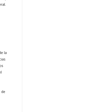
ral.
de la
cias
os
el
s de