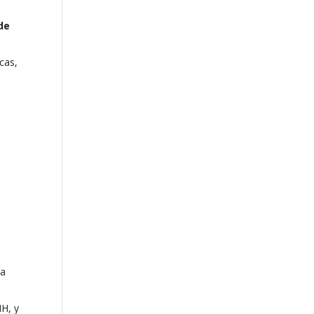
de
cas,
la
HH, y