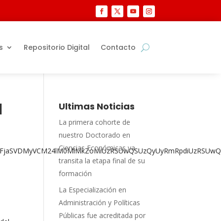
s
Repositorio Digital
Contacto
l
Ultimas Noticias
La primera cohorte de
nuestro Doctorado en
Ciencias Económicas ya
N0cmFjaSVDMyVCM24lM0MlMkZoMiUzRSUwQSUzQyUyRmRpdiUzRSU
transita la etapa final de su
formación
La Especialización en
Administración y Políticas
Públicas fue acreditada por