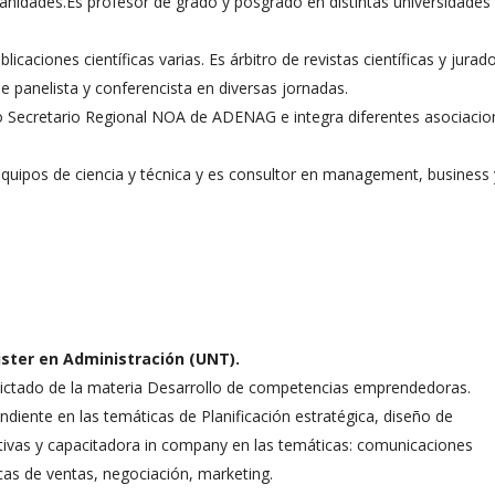
idades.Es profesor de grado y posgrado en distintas universidades 
blicaciones científicas varias. Es árbitro de revistas científicas y jurad
panelista y conferencista en diversas jornadas.
Secretario Regional NOA de ADENAG e integra diferentes asociacio
 equipos de ciencia y técnica y es consultor en management, business 
ister en Administración (UNT).
 dictado de la materia Desarrollo de competencias emprendedoras.
ndiente en las temáticas de Planificación estratégica, diseño de
tivas y capacitadora in company en las temáticas: comunicaciones
icas de ventas, negociación, marketing.