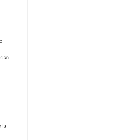
to
ación
 la