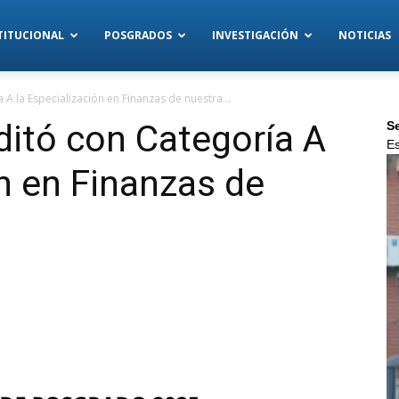
TITUCIONAL
POSGRADOS
INVESTIGACIÓN
NOTICIAS
 la Especialización en Finanzas de nuestra...
itó con Categoría A
Se
Es
ón en Finanzas de