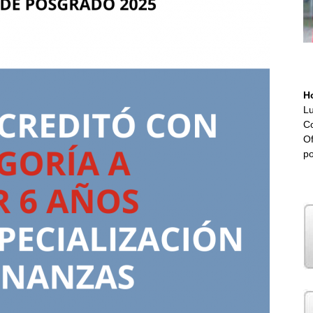
H
Lu
Co
Of
p